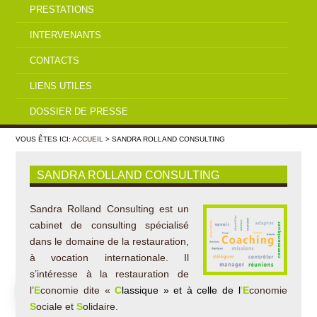
PRESTATIONS
INTERVENANTS
CONTACTS
LIENS UTILES
DOSSIER DE PRESSE
VOUS ÊTES ICI:
ACCUEIL
> SANDRA ROLLAND CONSULTING
SANDRA ROLLAND CONSULTING
Sandra Rolland Consulting est un
cabinet de consulting spécialisé
dans le domaine de la restauration,
à vocation internationale. Il
s’intéresse à la restauration de
l’
E
conomie dite «
C
lassique » et à celle de l
’
E
conomie
S
ociale et
S
olidaire.